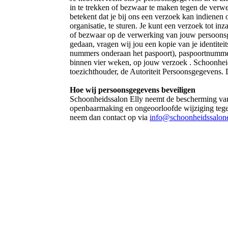
in te trekken of bezwaar te maken tegen de ver
betekent dat je bij ons een verzoek kan indiene
organisatie, te sturen. Je kunt een verzoek tot i
of bezwaar op de verwerking van jouw persoons
gedaan, vragen wij jou een kopie van je identite
nummers onderaan het paspoort), paspoortnummer
binnen vier weken, op jouw verzoek . Schoonheidss
toezichthouder, de Autoriteit Persoonsgegevens. 
Hoe wij persoonsgegevens beveiligen
Schoonheidssalon Elly neemt de bescherming van
openbaarmaking en ongeoorloofde wijziging tegen 
neem dan contact op via
info@schoonheidssalone