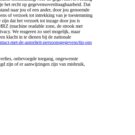
je het recht op gegevensoverdraagbaarheid. Dat
stand naar jou of een ander, door jou genoemde
vens of verzoek tot intrekking van je toestemming
 zijn dat het verzoek tot inzage door jou is
, MRZ (machine readable zone, de strook met
vacy. We reageren zo snel mogelijk, maar
n klacht in te dienen bij de nationale
ontact-met-de-autoriteit-persoonsgegevens/tip-ons
verlies, onbevoegde toegang, ongewenste
gd zijn of er aanwijzingen zijn van misbruik,