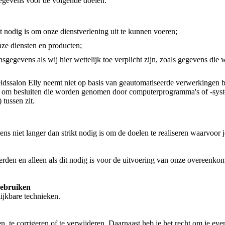
egevens voor de volgende doelen:
t nodig is om onze dienstverlening uit te kunnen voeren;
ze diensten en producten;
egevens als wij hier wettelijk toe verplicht zijn, zoals gegevens die 
ssalon Elly neemt niet op basis van geautomatiseerde verwerkingen be
r om besluiten die worden genomen door computerprogramma's of -syst
tussen zit.
ns niet langer dan strikt nodig is om de doelen te realiseren waarvoor
erden en alleen als dit nodig is voor de uitvoering van onze overeenko
 gebruiken
ijkbare technieken.
ien, te corrigeren of te verwijderen. Daarnaast heb je het recht om je 