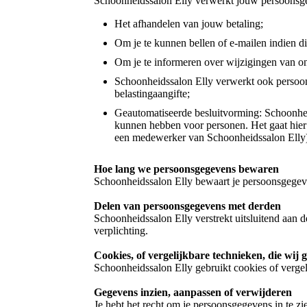
Schoonheidssalon Elly verwerkt jouw persoonsg
Het afhandelen van jouw betaling;
Om je te kunnen bellen of e-mailen indien di
Om je te informeren over wijzigingen van on
Schoonheidssalon Elly verwerkt ook persoonsg
belastingaangifte;
Geautomatiseerde besluitvorming: Schoonheid
kunnen hebben voor personen. Het gaat hie
een medewerker van Schoonheidssalon Elly) 
Hoe lang we persoonsgegevens bewaren
Schoonheidssalon Elly bewaart je persoonsgegeve
Delen van persoonsgegevens met derden
Schoonheidssalon Elly verstrekt uitsluitend aan d
verplichting.
Cookies, of vergelijkbare technieken, die wij
Schoonheidssalon Elly gebruikt cookies of vergel
Gegevens inzien, aanpassen of verwijderen
Je hebt het recht om je persoonsgegevens in te z