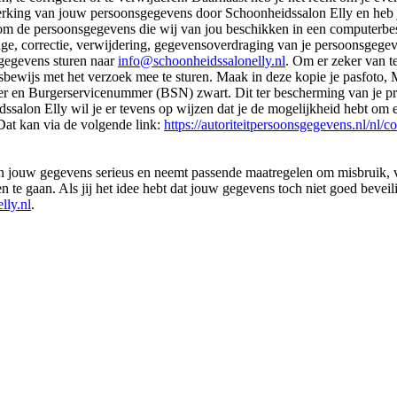
werking van jouw persoonsgegevens door Schoonheidssalon Elly en heb 
n om de persoonsgegevens die wij van jou beschikken in een computerbe
nzage, correctie, verwijdering, gegevensoverdraging van je persoonsgege
gegevens sturen naar
info@schoonheidssalonelly.nl
. Om er zeker van te
itsbewijs met het verzoek mee te sturen. Maak in deze kopie je pasfoto
 en Burgerservicenummer (BSN) zwart. Dit ter bescherming van je pri
alon Elly wil je er tevens op wijzen dat je de mogelijkheid hebt om ee
Dat kan via de volgende link:
https://autoriteitpersoonsgegevens.nl/nl/c
 jouw gegevens serieus en neemt passende maatregelen om misbruik, 
te gaan. Als jij het idee hebt dat jouw gegevens toch niet goed beveili
lly.nl
.